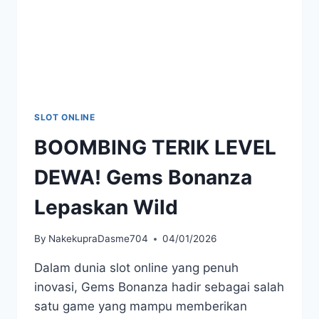
SLOT ONLINE
BOOMBING TERIK LEVEL
DEWA! Gems Bonanza
Lepaskan Wild
By
NakekupraDasme704
04/01/2026
Dalam dunia slot online yang penuh
inovasi, Gems Bonanza hadir sebagai salah
satu game yang mampu memberikan