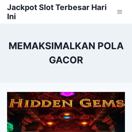
Skip
Jackpot Slot Terbesar Hari
to
Ini
content
MEMAKSIMALKAN POLA
GACOR