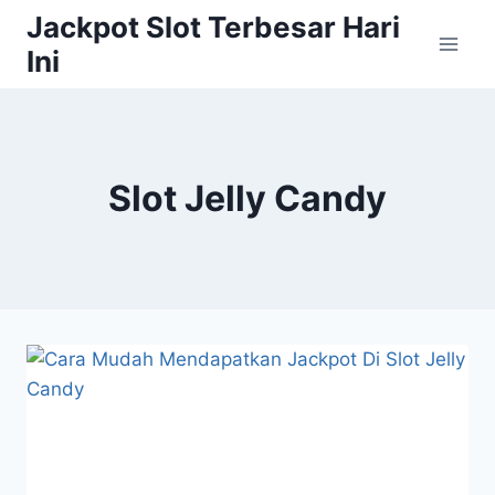
Skip
Jackpot Slot Terbesar Hari
to
Ini
content
Slot Jelly Candy