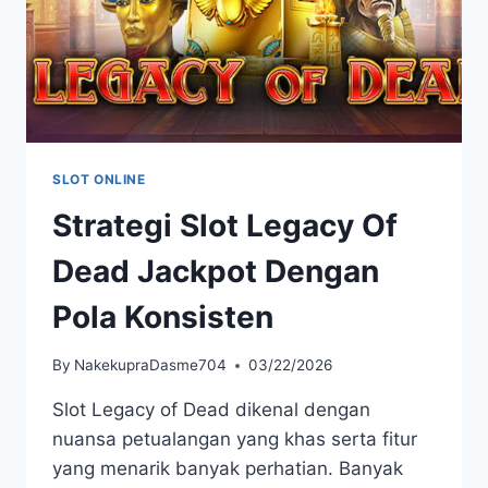
SLOT ONLINE
Strategi Slot Legacy Of
Dead Jackpot Dengan
Pola Konsisten
By
NakekupraDasme704
03/22/2026
Slot Legacy of Dead dikenal dengan
nuansa petualangan yang khas serta fitur
yang menarik banyak perhatian. Banyak