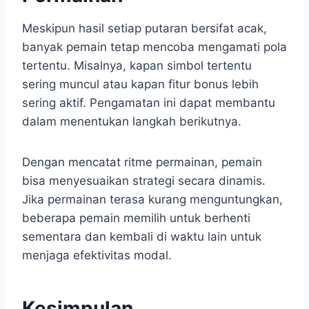
Meskipun hasil setiap putaran bersifat acak,
banyak pemain tetap mencoba mengamati pola
tertentu. Misalnya, kapan simbol tertentu
sering muncul atau kapan fitur bonus lebih
sering aktif. Pengamatan ini dapat membantu
dalam menentukan langkah berikutnya.
Dengan mencatat ritme permainan, pemain
bisa menyesuaikan strategi secara dinamis.
Jika permainan terasa kurang menguntungkan,
beberapa pemain memilih untuk berhenti
sementara dan kembali di waktu lain untuk
menjaga efektivitas modal.
Kesimpulan