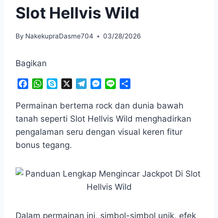
Slot Hellvis Wild
By
NakekupraDasme704
03/28/2026
Bagikan
F
W
S
X
T
M
L
S
a
h
k
e
e
i
h
c
a
y
l
s
n
a
Permainan bertema rock dan dunia bawah
e
t
p
e
s
e
r
tanah seperti Slot Hellvis Wild menghadirkan
b
s
e
g
e
e
pengalaman seru dengan visual keren fitur
o
A
r
n
bonus tegang.
o
p
a
g
k
p
m
e
r
Dalam permainan ini, simbol-simbol unik, efek