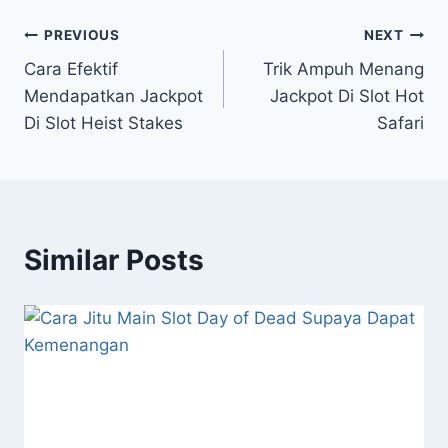
Post
PREVIOUS
NEXT
Cara Efektif
Trik Ampuh Menang
navigation
Mendapatkan Jackpot
Jackpot Di Slot Hot
Di Slot Heist Stakes
Safari
Similar Posts