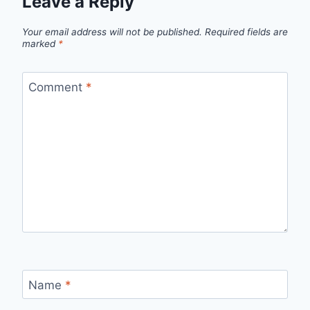
Leave a Reply
Your email address will not be published.
Required fields are
marked
*
Comment
*
Name
*