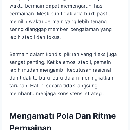
waktu bermain dapat memengaruhi hasil
permainan. Meskipun tidak ada bukti pasti,
memilih waktu bermain yang lebih tenang
sering dianggap memberi pengalaman yang
lebih stabil dan fokus.
Bermain dalam kondisi pikiran yang rileks juga
sangat penting. Ketika emosi stabil, pemain
lebih mudah mengambil keputusan rasional
dan tidak terburu-buru dalam meningkatkan
taruhan. Hal ini secara tidak langsung
membantu menjaga konsistensi strategi.
Mengamati Pola Dan Ritme
Permainan