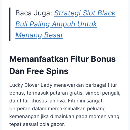
Baca Juga:
Strategi Slot Black
Bull Paling Ampuh Untuk
Menang Besar
Memanfaatkan Fitur Bonus
Dan Free Spins
Lucky Clover Lady menawarkan berbagai fitur
bonus, termasuk putaran gratis, simbol pengali,
dan fitur khusus lainnya. Fitur ini sangat
berperan dalam memaksimalkan peluang
kemenangan jika dimainkan pada momen yang
tepat sesuai pola gacor.