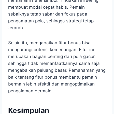
memahami ritme simbol. Tindakan ini sering
membuat modal cepat habis. Pemain
sebaiknya tetap sabar dan fokus pada
pengamatan pola, sehingga strategi tetap
terarah.
Selain itu, mengabaikan fitur bonus bisa
mengurangi potensi kemenangan. Fitur ini
merupakan bagian penting dari pola gacor,
sehingga tidak memanfaatkannya sama saja
mengabaikan peluang besar. Pemahaman yang
baik tentang fitur bonus membantu pemain
bermain lebih efektif dan mengoptimalkan
pengalaman bermain.
Kesimpulan