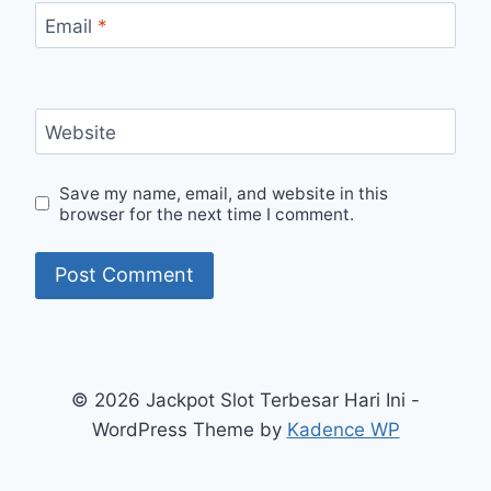
Email
*
Website
Save my name, email, and website in this
browser for the next time I comment.
© 2026 Jackpot Slot Terbesar Hari Ini -
WordPress Theme by
Kadence WP