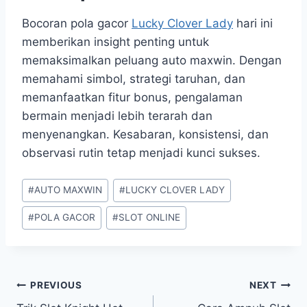
Bocoran pola gacor
Lucky Clover Lady
hari ini
memberikan insight penting untuk
memaksimalkan peluang auto maxwin. Dengan
memahami simbol, strategi taruhan, dan
memanfaatkan fitur bonus, pengalaman
bermain menjadi lebih terarah dan
menyenangkan. Kesabaran, konsistensi, dan
observasi rutin tetap menjadi kunci sukses.
Post
#
AUTO MAXWIN
#
LUCKY CLOVER LADY
Tags:
#
POLA GACOR
#
SLOT ONLINE
Post
PREVIOUS
NEXT