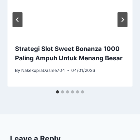
Strategi Slot Sweet Bonanza 1000
Paling Ampuh Untuk Menang Besar
By
NakekupraDasme704
04/01/2026
Leave a Reply