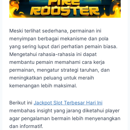
Meski terlihat sederhana, permainan ini
menyimpan berbagai mekanisme dan pola
yang sering luput dari perhatian pemain biasa.
Mengetahui rahasia-rahasia ini dapat
membantu pemain memahami cara kerja
permainan, mengatur strategi taruhan, dan
meningkatkan peluang untuk meraih
kemenangan lebih maksimal.
Berikut ini
Jackpot Slot Terbesar Hari Ini
membahas insight yang jarang diketahui player
agar pengalaman bermain lebih menyenangkan
dan informatif.