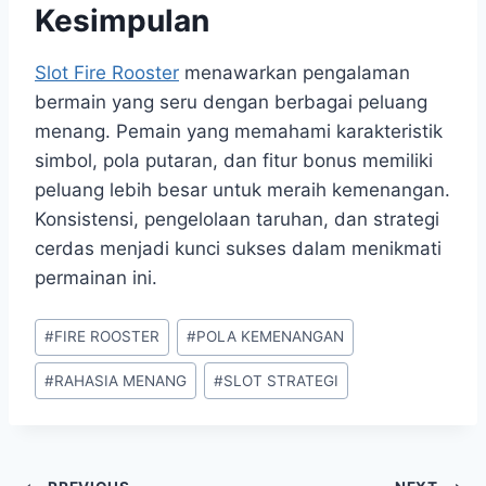
Kesimpulan
Slot Fire Rooster
menawarkan pengalaman
bermain yang seru dengan berbagai peluang
menang. Pemain yang memahami karakteristik
simbol, pola putaran, dan fitur bonus memiliki
peluang lebih besar untuk meraih kemenangan.
Konsistensi, pengelolaan taruhan, dan strategi
cerdas menjadi kunci sukses dalam menikmati
permainan ini.
Post
#
FIRE ROOSTER
#
POLA KEMENANGAN
Tags:
#
RAHASIA MENANG
#
SLOT STRATEGI