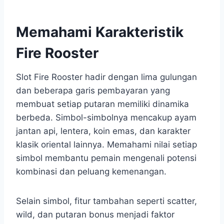
Memahami Karakteristik
Fire Rooster
Slot Fire Rooster hadir dengan lima gulungan
dan beberapa garis pembayaran yang
membuat setiap putaran memiliki dinamika
berbeda. Simbol-simbolnya mencakup ayam
jantan api, lentera, koin emas, dan karakter
klasik oriental lainnya. Memahami nilai setiap
simbol membantu pemain mengenali potensi
kombinasi dan peluang kemenangan.
Selain simbol, fitur tambahan seperti scatter,
wild, dan putaran bonus menjadi faktor