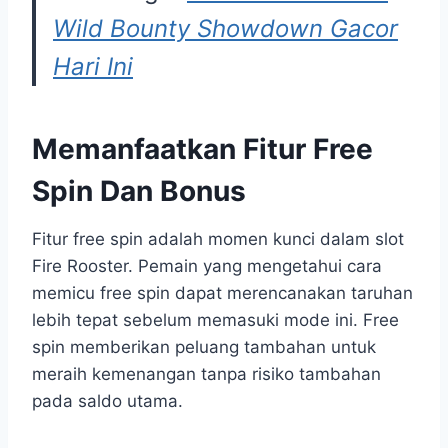
Wild Bounty Showdown Gacor
Hari Ini
Memanfaatkan Fitur Free
Spin Dan Bonus
Fitur free spin adalah momen kunci dalam slot
Fire Rooster. Pemain yang mengetahui cara
memicu free spin dapat merencanakan taruhan
lebih tepat sebelum memasuki mode ini. Free
spin memberikan peluang tambahan untuk
meraih kemenangan tanpa risiko tambahan
pada saldo utama.