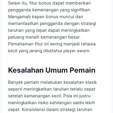
Selain itu, fitur bonus dapat memberikan
pengganda kemenangan yang signifikan.
Mengamati kapan bonus muncul dan
memanfaatkan pengganda dengan strategi
taruhan yang tepat dapat meningkatkan
peluang meraih kemenangan besar.
Pemahaman fitur ini sering menjadi rahasia
kecil yang jarang diketahui player awam.
Kesalahan Umum Pemain
Banyak pemain melakukan kesalahan klasik
seperti meningkatkan taruhan terlalu cepat
setelah kemenangan kecil. Pola ini justru
meningkatkan risiko kehilangan saldo lebih
cepat. Konsistensi dalam strategi taruhan