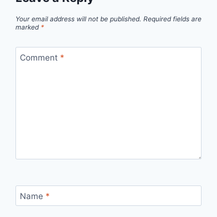
Your email address will not be published.
Required fields are
marked
*
Comment
*
Name
*