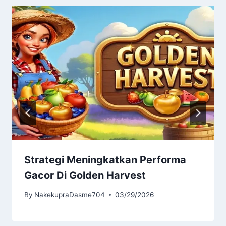
Strategi Meningkatkan Performa
Gacor Di Golden Harvest
By
NakekupraDasme704
03/29/2026