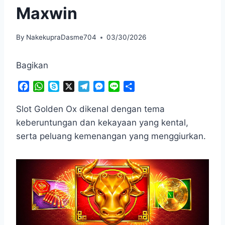
Maxwin
By
NakekupraDasme704
03/30/2026
Bagikan
F
W
S
X
T
M
L
S
a
h
k
e
e
i
h
c
a
y
l
s
n
a
Slot Golden Ox dikenal dengan tema
e
t
p
e
s
e
r
keberuntungan dan kekayaan yang kental,
b
s
e
g
e
e
serta peluang kemenangan yang menggiurkan.
o
A
r
n
o
p
a
g
k
p
m
e
r