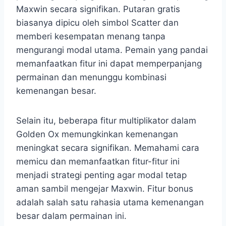
Maxwin secara signifikan. Putaran gratis
biasanya dipicu oleh simbol Scatter dan
memberi kesempatan menang tanpa
mengurangi modal utama. Pemain yang pandai
memanfaatkan fitur ini dapat memperpanjang
permainan dan menunggu kombinasi
kemenangan besar.
Selain itu, beberapa fitur multiplikator dalam
Golden Ox memungkinkan kemenangan
meningkat secara signifikan. Memahami cara
memicu dan memanfaatkan fitur-fitur ini
menjadi strategi penting agar modal tetap
aman sambil mengejar Maxwin. Fitur bonus
adalah salah satu rahasia utama kemenangan
besar dalam permainan ini.